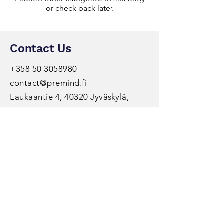
or check back later.
Contact Us
+358 50 3058980
contact@premind.fi
Laukaantie 4, 40320 Jyväskylä,
Suomi
Y-tunnus :
1711312-4