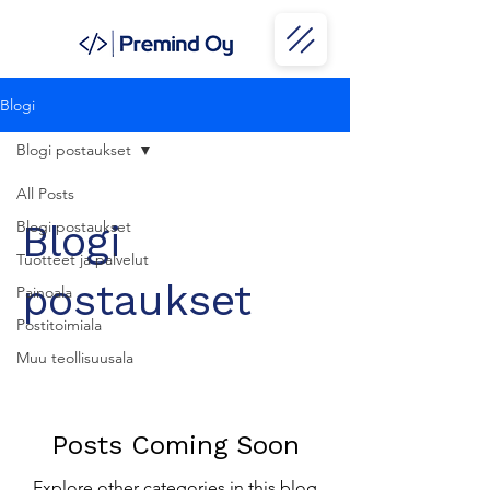
Blogi
Blogi postaukset
All Posts
Blogi postaukset
Blogi
Tuotteet ja palvelut
postaukset
Painoala
Postitoimiala
Muu teollisuusala
Posts Coming Soon
Explore other categories in this blog