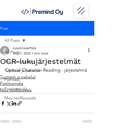
Post
All Posts
susannaaettala
All Posts
Sep 7, 2025
1 min read
OCR-lukujärjestelmät
Blogi postaukset
Optical Character Reading - järjestelmä
Tuotteet ja palvelut
Tuotteet ja palvelut
Painoala
Postitoimiala
Postitoimiala
Muu teollisuusala
Muu teollisuusala