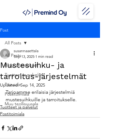
Post
All Posts
susannaaettala
All Posts
Sep 13, 2025
1 min read
Mustesuihku- ja
Blogi postaukset
tarroitus-järjestelmät
Tuotteet ja palvelut
Painoala
Updated:
Sep 14, 2025
Tarjoamme erilaisia järjestelmiä 
Postitoimiala
mustesuihkuille ja tarroitukselle.
Muu teollisuusala
Tuotteet ja palvelut
Postitoimiala