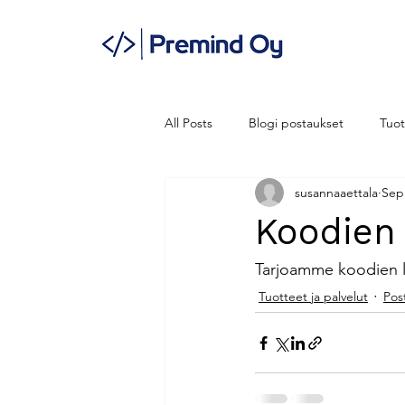
All Posts
Blogi postaukset
Tuot
susannaaettala
Sep
Koodien 
Tarjoamme koodien lu
Tuotteet ja palvelut
Post