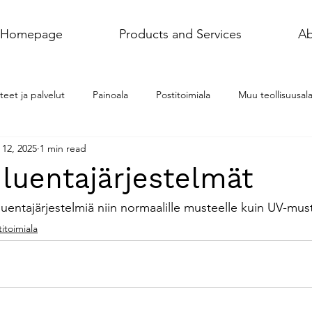
Homepage
Products and Services
Ab
teet ja palvelut
Painoala
Postitoimiala
Muu teollisuusal
 12, 2025
1 min read
luentajärjestelmät
entajärjestelmiä niin normaalille musteelle kuin UV-must
itoimiala