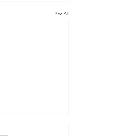
See All
koodit
amme ratkaisuja FST-